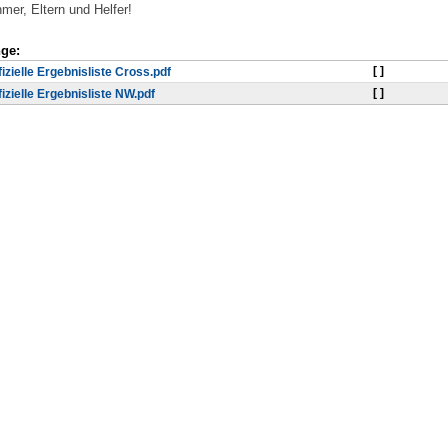
hmer, Eltern und Helfer!
ge:
[ ]
fizielle Ergebnisliste Cross.pdf
[ ]
fizielle Ergebnisliste NW.pdf