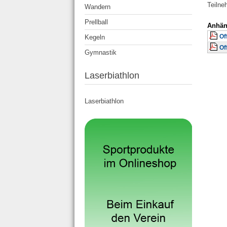
Teilne
Wandern
Prellball
Anhän
Of
Kegeln
Of
Gymnastik
Laserbiathlon
Laserbiathlon