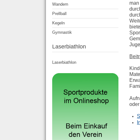
man 
Wandern
durc
Prellball
durc
Weit
Kegeln
biet
Spor
Gymnastik
Geme
Juge
Laserbiathlon
Beit
Laserbiathlon
Kind
Mate
Erwa
Fami
Aufn
oder
S
I