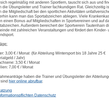
sich regelmäßig mit anderen Sportlern, tauscht sich aus und fin
h die Übungsleiter und Trainer fachkundigen Rat. Gleichzeitig i
h die Mitgliedschaft bei den sportlichen Aktivitäten unfallversiche
erhin kann man das Sportabzeichen ablegen. Viele Krankenka
en einen Bonus auf Mitgliedschaften in Sportvereinen und auf d
tabzeichen. Außerdem bereichert der Sportverein Tautenhain d
inde mit zahlreichen Veranstaltungen und fördert den Kinder-
ndsport.
räge:
er: 3,00 € / Monat (für Abteilung Wintersport bis 18 Jahre 25 €
rialgeld / Jahr)
chsene: 3,50 € / Monat
lien: 7,00 € / Monat
ahmeanträge haben die Trainer und Übungsleiter der Abteilun
 sind
hier online abrufbar
.
atzung
nformationspflichten Datenschutz